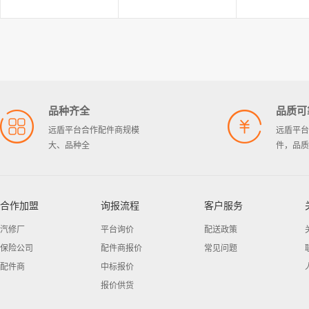
丰田
东风风行
标致
天津一汽丰田
东风标
四川一汽丰田
品种齐全
品质可
远盾平台合作配件商规模
远盾平台
广汽丰田
大、品种全
件，品质
合作加盟
询报流程
客户服务
汽修厂
平台询价
配送政策
保险公司
配件商报价
常见问题
配件商
中标报价
报价供货