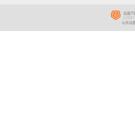
远盾汽
©2007-
山东远