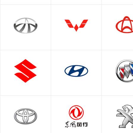
现代
比亚迪
本田
北京现代
东风本
广汽本
夏利
上汽通用五菱
长安
长安(跨
昌河铃木
华泰现代
别克
铃木
上汽通用
长安铃木