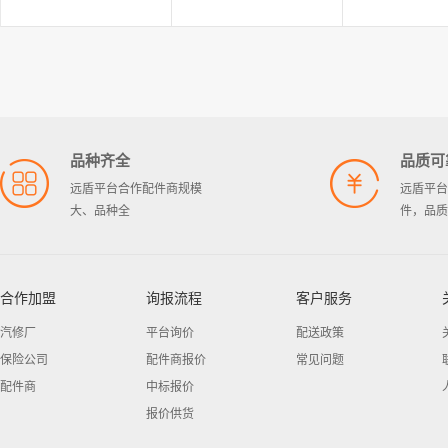
丰田
东风风行
标致
天津一汽丰田
东风标
四川一汽丰田
品种齐全
品质可
远盾平台合作配件商规模
远盾平台
广汽丰田
大、品种全
件，品质
合作加盟
询报流程
客户服务
汽修厂
平台询价
配送政策
保险公司
配件商报价
常见问题
配件商
中标报价
报价供货