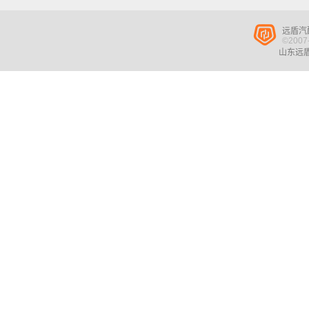
远盾汽
©2007-
山东远