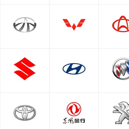
现代
比亚迪
本田
北京现代
东风本
广汽本
夏利
上汽通用五菱
长安
长安(跨
昌河铃木
华泰现代
别克
铃木
上汽通用
长安铃木